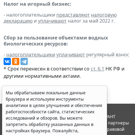
Налог на игорный бизнес:
- налогоплательщики
представляют
налоговую
декларацию
и
уплачивают
налог за май 2022 г.
Сбор за пользование объектами водных
биологических ресурсов:
-
налогоплательщики
уплачивают
регулярный взнос
* Срок перенесен в соответствии со
ст. 6.1
НК РФ и
другими
нормативными актами
.
Мы обрабатываем локальные данные
браузера и используем инструменты
аналитики в целях улучшения и обеспечения
работоспособности сайта, статистических
© ООО "НПП "ГАРАНТ-СЕРВИС", 2026. Система ГАРАНТ
исследований и обзоров. Вы можете
выпускается с 1990 года. Компания "Гарант" и ее партнеры
запретить обработку указанных данных в
являются участниками Российской ассоциации правовой
настройках браузера. Пожалуйста,