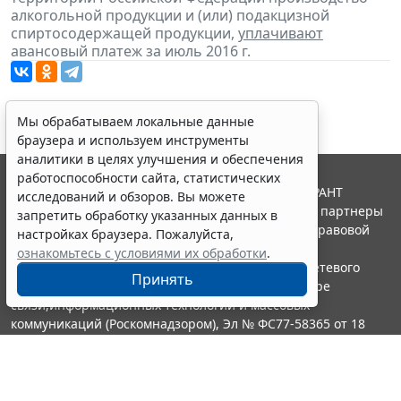
алкогольной продукции и (или) подакцизной
спиртосодержащей продукции,
уплачивают
авансовый платеж за июль 2016 г.
Мы обрабатываем локальные данные
браузера и используем инструменты
аналитики в целях улучшения и обеспечения
работоспособности сайта, статистических
© ООО "НПП "ГАРАНТ-СЕРВИС", 2026. Система ГАРАНТ
исследований и обзоров. Вы можете
выпускается с 1990 года. Компания "Гарант" и ее партнеры
запретить обработку указанных данных в
являются участниками Российской ассоциации правовой
настройках браузера. Пожалуйста,
информации ГАРАНТ.
ознакомьтесь с условиями их обработки
.
Портал ГАРАНТ.РУ зарегистрирован в качестве сетевого
Принять
издания Федеральной службой по надзору в сфере
связи,информационных технологий и массовых
коммуникаций (Роскомнадзором), Эл № ФС77-58365 от 18
июня 2014 года.
16+