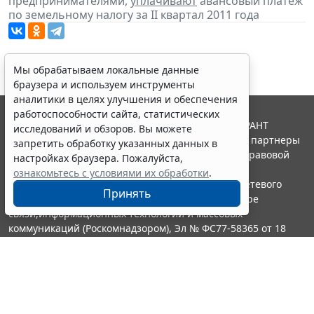
предпринимателями,
уплачивают
авансовый платеж
по земельному налогу за II квартал 2011 года
Мы обрабатываем локальные данные
браузера и используем инструменты
аналитики в целях улучшения и обеспечения
работоспособности сайта, статистических
© ООО "НПП "ГАРАНТ-СЕРВИС", 2026. Система ГАРАНТ
исследований и обзоров. Вы можете
выпускается с 1990 года. Компания "Гарант" и ее партнеры
запретить обработку указанных данных в
являются участниками Российской ассоциации правовой
настройках браузера. Пожалуйста,
информации ГАРАНТ.
ознакомьтесь с условиями их обработки
.
Портал ГАРАНТ.РУ зарегистрирован в качестве сетевого
Принять
издания Федеральной службой по надзору в сфере
связи,информационных технологий и массовых
коммуникаций (Роскомнадзором), Эл № ФС77-58365 от 18
июня 2014 года.
16+
Контакты
8-800-200-88-88