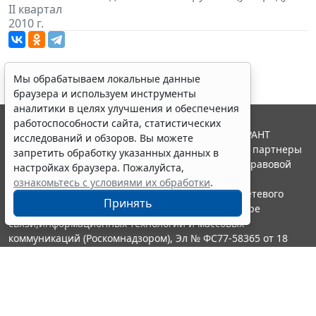
II квартал
2010 г.
Мы обрабатываем локальные данные
браузера и используем инструменты
аналитики в целях улучшения и обеспечения
работоспособности сайта, статистических
© ООО "НПП "ГАРАНТ-СЕРВИС", 2026. Система ГАРАНТ
исследований и обзоров. Вы можете
выпускается с 1990 года. Компания "Гарант" и ее партнеры
запретить обработку указанных данных в
являются участниками Российской ассоциации правовой
настройках браузера. Пожалуйста,
информации ГАРАНТ.
ознакомьтесь с условиями их обработки
.
Портал ГАРАНТ.РУ зарегистрирован в качестве сетевого
Принять
издания Федеральной службой по надзору в сфере
связи,информационных технологий и массовых
коммуникаций (Роскомнадзором), Эл № ФС77-58365 от 18
июня 2014 года.
16+
Контакты
8-800-200-88-88