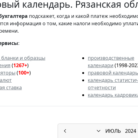
вый календарь. Рязанская обл
бухгалтера
подскажет, когда и какой платеж необходи
вится информация о том, какие налоги необходимо уплат
ремени.
ервисы
:
 бланки и образцы
производственные
ения
(
1267+
)
календари
(1998-202
ляторы
(
100+
)
правовой календар
валют
календарь статисти
ая ставка
отчетности
календарь кадровик
ИЮЛЬ
2024