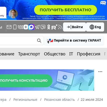
м
Войти
Eng
Перейти в систему ГАРАНТ
ование
Транспорт
Общество
IT
Профессия
П
тера
Региональные
Рязанская область
22 июля 2024