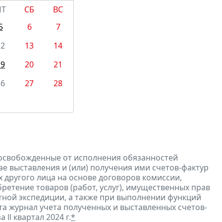
ПТ
СБ
ВС
5
6
7
12
13
14
19
20
21
26
27
28
 освобожденные от исполнения обязанностей
е выставления и (или) получения ими счетов-фактур
 другого лица на основе договоров комиссии,
ретение товаров (работ, услуг), имущественных прав
ртной экспедиции, а также при выполнении функций
та журнал учета полученных и выставленных счетов-
а ll квартал 2024 г.
*