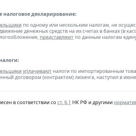
 налоговое декларирование:
тельщики
по одному или нескольким налогам, не осуще
движение денежных средств на их счетах в банках (в ка
алогообложения,
представляют
по данным налогам един
налоги:
тельщики
уплачивают
налоги по импортированным товара
нный договором (контрактом) лизинга, наступил в июне
несен в соответствии со
ст. 6.1
НК РФ и другими
нормати