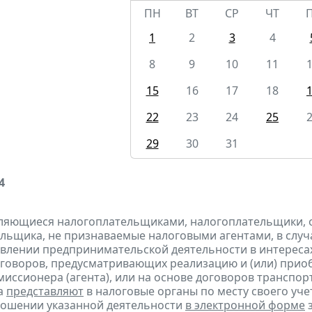
ПН
ВТ
СР
ЧТ
1
2
3
4
8
9
10
11
15
16
17
18
22
23
24
25
29
30
31
4
являющиеся налогоплательщиками, налогоплательщики,
льщика, не признаваемые налоговыми агентами, в случа
влении предпринимательской деятельности в интересах
оговоров, предусматривающих реализацию и (или) приоб
миссионера (агента), или на основе договоров транспо
а
представляют
в налоговые органы по месту своего уче
ношении указанной деятельности
в электронной форме
з