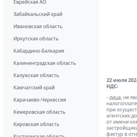
Еврейская АО
Забайкальский край
Ивановская область
Иркутская область
Кабардино-Балкария
Калининградская область
Калужская область
22 июля 202
НДС:
Камчатский край
-
лица
, не 
Карачаево-Черкессия
налогоплате
при осущест
Кемеровская область
агентских д
от имени ко
Кировская область
застройщик
фактур в от
Костромская область