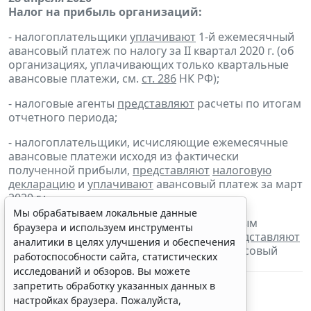
Налог на прибыль организаций:
- налогоплательщики
уплачивают
1-й ежемесячный
авансовый платеж по налогу за II квартал 2020 г. (об
организациях, уплачивающих только квартальные
авансовые платежи, см.
ст. 286
НК РФ);
- налоговые агенты
представляют
расчеты по итогам
отчетного периода;
- налогоплательщики, исчисляющие ежемесячные
авансовые платежи исходя из фактически
полученной прибыли,
представляют
налоговую
декларацию
и
уплачивают
авансовый платеж за март
2020 г.;
Мы обрабатываем локальные данные
- налогоплательщики, для которых отчетным
браузера и используем инструменты
периодом по налогу является квартал,
представляют
аналитики в целях улучшения и обеспечения
налоговую декларацию
и
уплачивают
авансовый
работоспособности сайта, статистических
платеж за I квартал 2020 г.
исследований и обзоров. Вы можете
запретить обработку указанных данных в
настройках браузера. Пожалуйста,