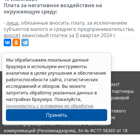
Плата за негативное воздействие на
окружающую среду:
-
лица
, обязанные вносить плату, за исключением
субъектов малого и среднего предпринимательства,
вносят
авансовый платеж за II квартал 2024 г.
Мы обрабатываем локальные данные
браузера и используем инструменты
аналитики в целях улучшения и обеспечения
работоспособности сайта, статистических
© ООО "НПП "ГАРАНТ-СЕРВИС", 2026. Система ГАРАНТ
исследований и обзоров. Вы можете
выпускается с 1990 года. Компания "Гарант" и ее партнеры
запретить обработку указанных данных в
являются участниками Российской ассоциации правовой
настройках браузера. Пожалуйста,
информации ГАРАНТ.
ознакомьтесь с условиями их обработки
.
Портал ГАРАНТ.РУ зарегистрирован в качестве сетевого
Принять
издания Федеральной службой по надзору в сфере
связи,информационных технологий и массовых
коммуникаций (Роскомнадзором), Эл № ФС77-58365 от 18
июня 2014 года.