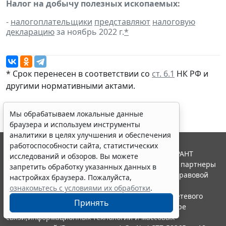
Налог на добычу полезных ископаемых:
-
налогоплательщики
представляют
налоговую
декларацию
за ноябрь 2022 г.
*
* Срок перенесен в соответствии со
ст. 6.1
НК РФ и
другими
нормативными актами
.
Мы обрабатываем локальные данные
браузера и используем инструменты
аналитики в целях улучшения и обеспечения
работоспособности сайта, статистических
© ООО "НПП "ГАРАНТ-СЕРВИС", 2026. Система ГАРАНТ
исследований и обзоров. Вы можете
выпускается с 1990 года. Компания "Гарант" и ее партнеры
запретить обработку указанных данных в
являются участниками Российской ассоциации правовой
настройках браузера. Пожалуйста,
информации ГАРАНТ.
ознакомьтесь с условиями их обработки
.
Портал ГАРАНТ.РУ зарегистрирован в качестве сетевого
Принять
издания Федеральной службой по надзору в сфере
связи,информационных технологий и массовых