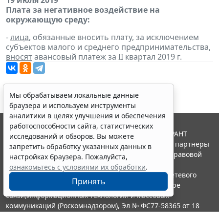
19 июля 2019
Плата за негативное воздействие на
окружающую среду:
-
лица
, обязанные вносить плату, за исключением
субъектов малого и среднего предпринимательства,
вносят
авансовый платеж за II квартал 2019 г.
Мы обрабатываем локальные данные
браузера и используем инструменты
аналитики в целях улучшения и обеспечения
работоспособности сайта, статистических
© ООО "НПП "ГАРАНТ-СЕРВИС", 2026. Система ГАРАНТ
исследований и обзоров. Вы можете
выпускается с 1990 года. Компания "Гарант" и ее партнеры
запретить обработку указанных данных в
являются участниками Российской ассоциации правовой
настройках браузера. Пожалуйста,
информации ГАРАНТ.
ознакомьтесь с условиями их обработки
.
Портал ГАРАНТ.РУ зарегистрирован в качестве сетевого
Принять
издания Федеральной службой по надзору в сфере
связи,информационных технологий и массовых
коммуникаций (Роскомнадзором), Эл № ФС77-58365 от 18
июня 2014 года.