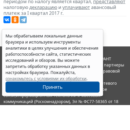
периодом по налогу является квартал,
представляют
налоговую
декларацию
и
уплачивают
авансовый
платеж за I квартал 2017 г.
Мы обрабатываем локальные данные
браузера и используем инструменты
аналитики в целях улучшения и обеспечения
работоспособности сайта, статистических
© ООО "НПП "ГАРАНТ-СЕРВИС", 2026. Система ГАРАНТ
исследований и обзоров. Вы можете
выпускается с 1990 года. Компания "Гарант" и ее партнеры
запретить обработку указанных данных в
являются участниками Российской ассоциации правовой
настройках браузера. Пожалуйста,
информации ГАРАНТ.
ознакомьтесь с условиями их обработки
.
Портал ГАРАНТ.РУ зарегистрирован в качестве сетевого
Принять
издания Федеральной службой по надзору в сфере
связи,информационных технологий и массовых
коммуникаций (Роскомнадзором), Эл № ФС77-58365 от 18
июня 2014 года.
16+
Контакты
8-800-200-88-88