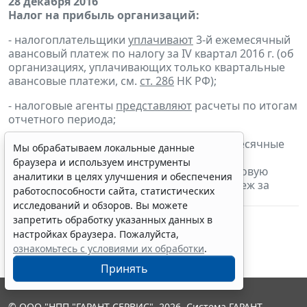
28 декабря 2016
Налог на прибыль организаций:
- налогоплательщики
уплачивают
3-й ежемесячный
авансовый платеж по налогу за IV квартал 2016 г. (об
организациях, уплачивающих только квартальные
авансовые платежи, см.
ст. 286
НК РФ);
- налоговые агенты
представляют
расчеты по итогам
отчетного периода;
- налогоплательщики, исчисляющие ежемесячные
Мы обрабатываем локальные данные
авансовые платежи исходя из фактически
браузера и используем инструменты
полученной прибыли,
представляют
налоговую
аналитики в целях улучшения и обеспечения
декларацию
и
уплачивают
авансовый платеж за
работоспособности сайта, статистических
ноябрь 2016 г.
исследований и обзоров. Вы можете
запретить обработку указанных данных в
настройках браузера. Пожалуйста,
ознакомьтесь с условиями их обработки
.
Принять
© ООО "НПП "ГАРАНТ-СЕРВИС", 2026. Система ГАРАНТ