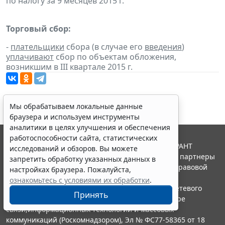
по налогу за 9 месяцев 2015 г.
Торговый сбор:
-
плательщики
сбора (в случае его
введения
)
уплачивают
сбор по объектам обложения,
возникшим в III квартале 2015 г.
Мы обрабатываем локальные данные
браузера и используем инструменты
аналитики в целях улучшения и обеспечения
работоспособности сайта, статистических
© ООО "НПП "ГАРАНТ-СЕРВИС", 2026. Система ГАРАНТ
исследований и обзоров. Вы можете
выпускается с 1990 года. Компания "Гарант" и ее партнеры
запретить обработку указанных данных в
являются участниками Российской ассоциации правовой
настройках браузера. Пожалуйста,
информации ГАРАНТ.
ознакомьтесь с условиями их обработки
.
Портал ГАРАНТ.РУ зарегистрирован в качестве сетевого
Принять
издания Федеральной службой по надзору в сфере
связи,информационных технологий и массовых
коммуникаций (Роскомнадзором), Эл № ФС77-58365 от 18