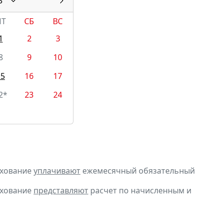
3
ПТ
СБ
ВС
1
2
3
8
9
10
15
16
17
2*
23
24
ахование
уплачивают
ежемесячный обязательный
ахование
представляют
расчет по начисленным и