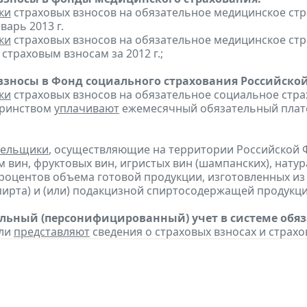
ки
страховых взносов на обязательное медицинское ст
варь 2013 г.
ки
страховых взносов на обязательное медицинское ст
страховым взносам за 2012 г.;
взносы в Фонд социального страхования Российско
ки
страховых взносов на обязательное социальное стра
еринством
уплачивают
ежемесячный обязательный платеж
тельщики
, осуществляющие на территории Российской 
 вин, фруктовых вин, игристых вин (шампанских), нату
процентов объема готовой продукции, изготовленных и
пирта) и (или) подакцизной спиртосодержащей продукц
ьный (персонифицированный) учет в системе обяза
ели
представляют
сведения о страховых взносах и страхо