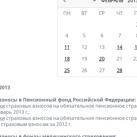
ФЕВРАЛЬ
201
ПН
ВТ
СР
ЧТ
4
5
6
7
11
12
13
14
18
19
20
21
2
25
26
27
28
2013
взносы в Пенсионный фонд Российской Федерации:
ки
страховых взносов на обязательное пенсионное стр
варь 2013 г.;
ки
страховых взносов на обязательное пенсионное стр
страховым взносам за 2012 г.
взносы в фонды медицинского страхования: