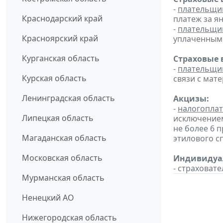
-
плательщи
Краснодарский край
платеж за ян
-
плательщи
Красноярский край
уплаченным 
Курганская область
Страховые 
-
плательщи
Курская область
связи с мат
Ленинградская область
Акцизы:
-
налогопла
Липецкая область
исключением
не более 6 
Магаданская область
этилового с
Московская область
Индивидуал
- страховат
Мурманская область
Ненецкий АО
Нижегородская область