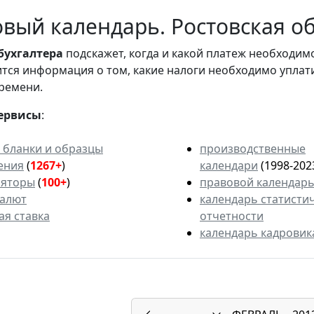
вый календарь. Ростовская об
бухгалтера
подскажет, когда и какой платеж необходи
вится информация о том, какие налоги необходимо уплат
ремени.
ервисы
:
 бланки и образцы
производственные
ения
(
1267+
)
календари
(1998-202
ляторы
(
100+
)
правовой календар
валют
календарь статисти
ая ставка
отчетности
календарь кадровик