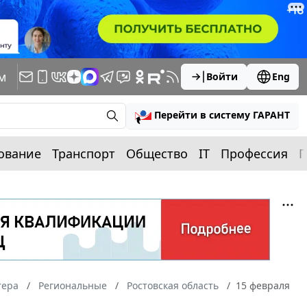
м
Войти
Eng
Перейти в систему ГАРАНТ
ование
Транспорт
Общество
IT
Профессия
П
тера
Региональные
Ростовская область
15 февраля