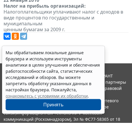
22 января 2010
Налог на прибыль организаций:
Налогоплательщики уплачивают налог с доходов в
виде процентов по государственным и
муниципальным
ценным бумагам за 2009 г.
Мы обрабатываем локальные данные
браузера и используем инструменты
аналитики в целях улучшения и обеспечения
работоспособности сайта, статистических
© ООО "НПП "ГАРАНТ-СЕРВИС", 2026. Система ГАРАНТ
исследований и обзоров. Вы можете
выпускается с 1990 года. Компания "Гарант" и ее партнеры
запретить обработку указанных данных в
являются участниками Российской ассоциации правовой
настройках браузера. Пожалуйста,
информации ГАРАНТ.
ознакомьтесь с условиями их обработки
.
Портал ГАРАНТ.РУ зарегистрирован в качестве сетевого
Принять
издания Федеральной службой по надзору в сфере
связи,информационных технологий и массовых
коммуникаций (Роскомнадзором), Эл № ФС77-58365 от 18
июня 2014 года.