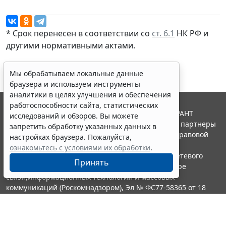
* Срок перенесен в соответствии со
ст. 6.1
НК РФ и
другими
нормативными актами
.
Мы обрабатываем локальные данные
браузера и используем инструменты
аналитики в целях улучшения и обеспечения
работоспособности сайта, статистических
© ООО "НПП "ГАРАНТ-СЕРВИС", 2026. Система ГАРАНТ
исследований и обзоров. Вы можете
выпускается с 1990 года. Компания "Гарант" и ее партнеры
запретить обработку указанных данных в
являются участниками Российской ассоциации правовой
настройках браузера. Пожалуйста,
информации ГАРАНТ.
ознакомьтесь с условиями их обработки
.
Портал ГАРАНТ.РУ зарегистрирован в качестве сетевого
Принять
издания Федеральной службой по надзору в сфере
связи,информационных технологий и массовых
коммуникаций (Роскомнадзором), Эл № ФС77-58365 от 18
июня 2014 года.
16+