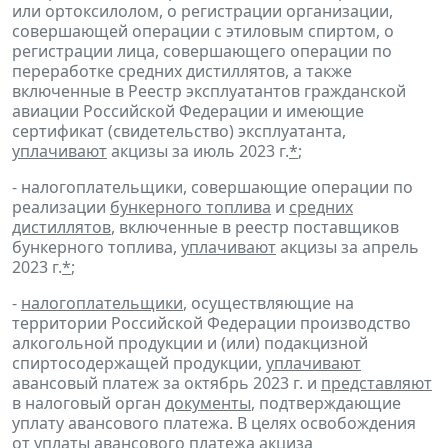
или ортоксилолом, о регистрации организации,
совершающей операции с этиловым спиртом, о
регистрации лица, совершающего операции по
переработке средних дистиллятов, а также
включенные в Реестр эксплуатантов гражданской
авиации Российской Федерации и имеющие
сертификат (свидетельство) эксплуатанта,
уплачивают
акцизы за июль 2023 г.
*
;
- налогоплательщики, совершающие операции по
реализации
бункерного топлива
и
средних
дистиллятов
, включенные в реестр поставщиков
бункерного топлива,
уплачивают
акцизы за апрель
2023 г.
*
;
-
налогоплательщики
, осуществляющие на
территории Российской Федерации производство
алкогольной продукции и (или) подакцизной
спиртосодержащей продукции,
уплачивают
авансовый платеж за октябрь 2023 г. и
представляют
в налоговый орган
документы
, подтверждающие
уплату авансового платежа. В целях освобождения
от уплаты авансового платежа акциза