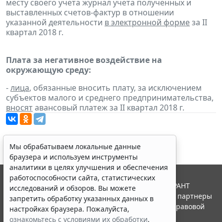
месту своего учета журнал учета полученных и
выставленных счетов-фактур в отношении
указанной деятельности
в электронной форме
за II
квартал 2018 г.
Плата за негативное воздействие на
окружающую среду:
-
лица
, обязанные вносить плату, за исключением
субъектов малого и среднего предпринимательства,
вносят
авансовый платеж за II квартал 2018 г.
Мы обрабатываем локальные данные
браузера и используем инструменты
аналитики в целях улучшения и обеспечения
работоспособности сайта, статистических
© ООО "НПП "ГАРАНТ-СЕРВИС", 2026. Система ГАРАНТ
исследований и обзоров. Вы можете
выпускается с 1990 года. Компания "Гарант" и ее партнеры
запретить обработку указанных данных в
являются участниками Российской ассоциации правовой
настройках браузера. Пожалуйста,
информации ГАРАНТ.
ознакомьтесь с условиями их обработки
.