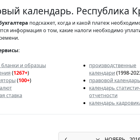
вый календарь. Республика К
бухгалтера
подскажет, когда и какой платеж необходи
вится информация о том, какие налоги необходимо уплат
ремени.
ервисы
:
 бланки и образцы
производственные
ения
(
1267+
)
календари
(1998-202
ляторы
(
100+
)
правовой календар
валют
календарь статисти
ая ставка
отчетности
календарь кадровик
НОЯБРЬ
201