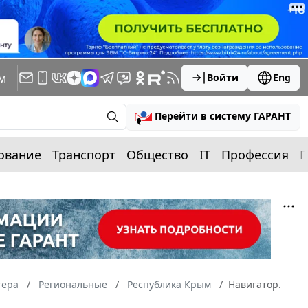
м
Войти
Eng
Перейти в систему ГАРАНТ
ование
Транспорт
Общество
IT
Профессия
П
тера
Региональные
Республика Крым
Навигатор.