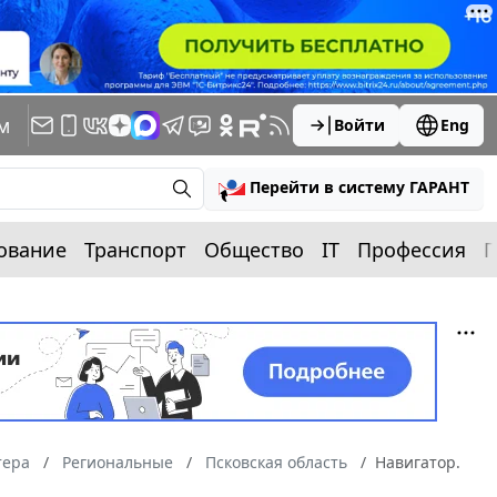
м
Войти
Eng
Перейти в систему ГАРАНТ
ование
Транспорт
Общество
IT
Профессия
П
тера
Региональные
Псковская область
Навигатор.