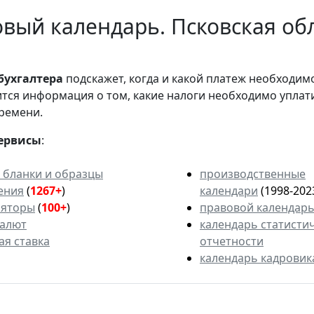
вый календарь. Псковская обл
бухгалтера
подскажет, когда и какой платеж необходи
вится информация о том, какие налоги необходимо уплат
ремени.
ервисы
:
 бланки и образцы
производственные
ения
(
1267+
)
календари
(1998-202
ляторы
(
100+
)
правовой календар
валют
календарь статисти
ая ставка
отчетности
календарь кадровик