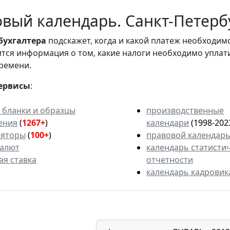
вый календарь. Санкт-Петербу
бухгалтера
подскажет, когда и какой платеж необходи
вится информация о том, какие налоги необходимо уплат
ремени.
ервисы
:
 бланки и образцы
производственные
ения
(
1267+
)
календари
(1998-202
ляторы
(
100+
)
правовой календар
валют
календарь статисти
ая ставка
отчетности
календарь кадровик