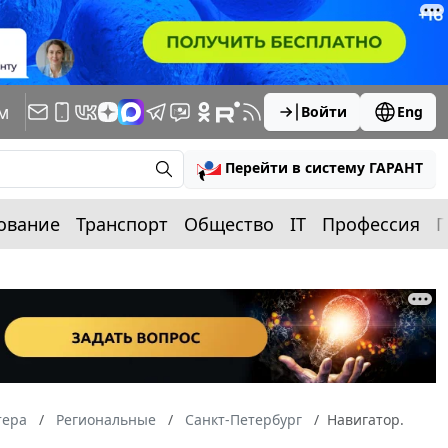
м
Войти
Eng
Перейти в систему ГАРАНТ
ование
Транспорт
Общество
IT
Профессия
П
тера
Региональные
Санкт-Петербург
Навигатор.