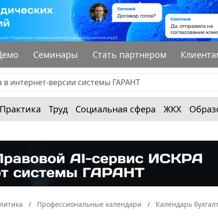
Демо
Семинары
Стать партнером
Клиента
Практика
Труд
Социальная сфера
ЖКХ
Образ
алитика
Профессиональные календари
Календарь бухгал