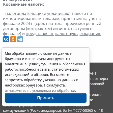
Косвенные налоги:
-
налогоплательщики
уплачивают
налоги по
импортированным товарам, принятым на учет в
феврале 2024 г. (срок платежа, предусмотренный
договором (контрактом) лизинга, наступил в
феврале) и
представляют
налоговую декларацию
Мы обрабатываем локальные данные
браузера и используем инструменты
аналитики в целях улучшения и обеспечения
работоспособности сайта, статистических
© ООО "НПП "ГАРАНТ-СЕРВИС", 2026. Система ГАРАНТ
исследований и обзоров. Вы можете
выпускается с 1990 года. Компания "Гарант" и ее партнеры
запретить обработку указанных данных в
являются участниками Российской ассоциации правовой
настройках браузера. Пожалуйста,
информации ГАРАНТ.
ознакомьтесь с условиями их обработки
.
Портал ГАРАНТ.РУ зарегистрирован в качестве сетевого
Принять
издания Федеральной службой по надзору в сфере
связи,информационных технологий и массовых
коммуникаций (Роскомнадзором), Эл № ФС77-58365 от 18