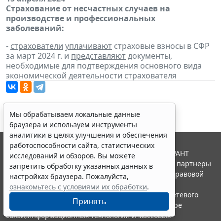
Страхование от несчастных случаев на
производстве и профессиональных
заболеваний:
-
страхователи
уплачивают
страховые взносы в СФР
за март 2024 г. и
представляют
документы,
необходимые для подтверждения основного вида
экономической деятельности страхователя
Мы обрабатываем локальные данные
браузера и используем инструменты
аналитики в целях улучшения и обеспечения
работоспособности сайта, статистических
© ООО "НПП "ГАРАНТ-СЕРВИС", 2026. Система ГАРАНТ
исследований и обзоров. Вы можете
выпускается с 1990 года. Компания "Гарант" и ее партнеры
запретить обработку указанных данных в
являются участниками Российской ассоциации правовой
настройках браузера. Пожалуйста,
информации ГАРАНТ.
ознакомьтесь с условиями их обработки
.
Портал ГАРАНТ.РУ зарегистрирован в качестве сетевого
Принять
издания Федеральной службой по надзору в сфере
связи,информационных технологий и массовых