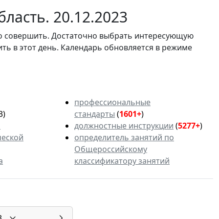
ласть. 20.12.2023
мо совершить. Достаточно выбрать интересующую
ить в этот день. Календарь обновляется в режиме
профессиональные
3)
стандарты
(
1601+
)
ь
должностные инструкции
(
5277+
)
ческой
определитель занятий по
Общероссийскому
а
классификатору занятий
3