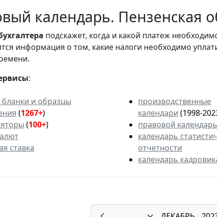
вый календарь. Пензенская об
бухгалтера
подскажет, когда и какой платеж необходи
вится информация о том, какие налоги необходимо уплат
ремени.
ервисы
:
 бланки и образцы
производственные
ения
(
1267+
)
календари
(1998-202
ляторы
(
100+
)
правовой календар
валют
календарь статисти
ая ставка
отчетности
календарь кадровик
ДЕКАБРЬ
202