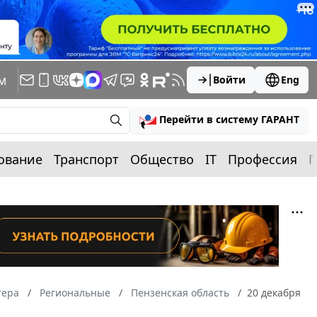
м
Войти
Eng
Перейти в систему ГАРАНТ
ование
Транспорт
Общество
IT
Профессия
П
тера
Региональные
Пензенская область
20 декабря