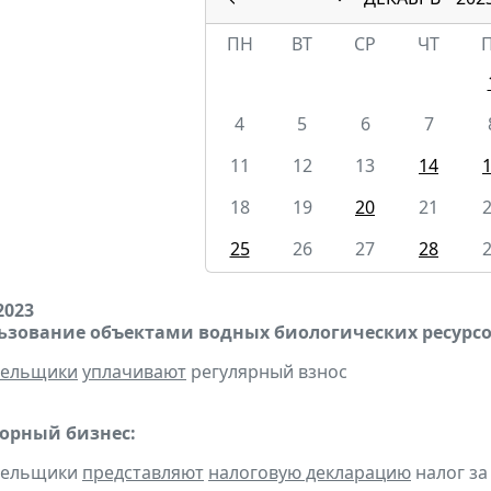
ПН
ВТ
СР
ЧТ
4
5
6
7
11
12
13
14
18
19
20
21
25
26
27
28
2023
льзование объектами водных биологических ресурсо
тельщики
уплачивают
регулярный взнос
горный бизнес:
ательщики
представляют
налоговую декларацию
налог за