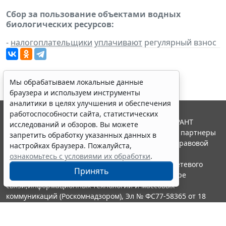
Сбор за пользование объектами водных
биологических ресурсов:
-
налогоплательщики
уплачивают
регулярный взнос
Мы обрабатываем локальные данные
браузера и используем инструменты
аналитики в целях улучшения и обеспечения
работоспособности сайта, статистических
© ООО "НПП "ГАРАНТ-СЕРВИС", 2026. Система ГАРАНТ
исследований и обзоров. Вы можете
выпускается с 1990 года. Компания "Гарант" и ее партнеры
запретить обработку указанных данных в
являются участниками Российской ассоциации правовой
настройках браузера. Пожалуйста,
информации ГАРАНТ.
ознакомьтесь с условиями их обработки
.
Портал ГАРАНТ.РУ зарегистрирован в качестве сетевого
Принять
издания Федеральной службой по надзору в сфере
связи,информационных технологий и массовых
коммуникаций (Роскомнадзором), Эл № ФС77-58365 от 18
июня 2014 года.
16+