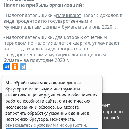
Налог на прибыль организаций:
- налогоплательщики
уплачивают
налог с доходов в
виде процентов по государственным и
муниципальным ценным бумагам за июнь 2020 г.;
- налогоплательщики, для которых отчетным
периодом по налогу является квартал,
уплачивают
налог с доходов в виде процентов по
государственным и муниципальным ценным
бумагам за полугодие 2020 г.
Мы обрабатываем локальные данные
браузера и используем инструменты
аналитики в целях улучшения и обеспечения
работоспособности сайта, статистических
© ООО "НПП "ГАРАНТ-СЕРВИС", 2026. Система ГАРАНТ
исследований и обзоров. Вы можете
выпускается с 1990 года. Компания "Гарант" и ее партнеры
запретить обработку указанных данных в
являются участниками Российской ассоциации правовой
настройках браузера. Пожалуйста,
информации ГАРАНТ.
ознакомьтесь с условиями их обработки
.