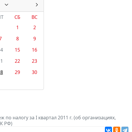
ПТ
СБ
ВС
1
2
7
8
9
14
15
16
21
22
23
28
29
30
по налогу за I квартал 2011 г. (об организациях,
К РФ)