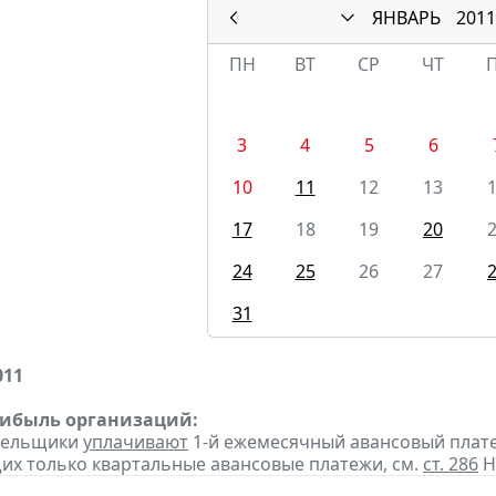
ЯНВАРЬ
2011
ПН
ВТ
СР
ЧТ
3
4
5
6
10
11
12
13
17
18
19
20
24
25
26
27
31
011
рибыль организаций:
ательщики
уплачивают
1-й ежемесячный авансовый платеж 
х только квартальные авансовые платежи, см.
ст. 286
Н