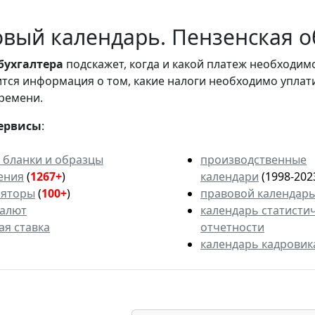
вый календарь. Пензенская об
бухгалтера
подскажет, когда и какой платеж необходи
вится информация о том, какие налоги необходимо уплат
ремени.
ервисы
:
 бланки и образцы
производственные
ения
(
1267+
)
календари
(1998-202
ляторы
(
100+
)
правовой календар
валют
календарь статисти
ая ставка
отчетности
календарь кадровик