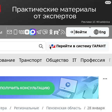
м
Войти
Eng
Перейти в систему ГАРАНТ
ование
Транспорт
Общество
IT
Профессия
П
тера
Региональные
Пензенская область
28 января