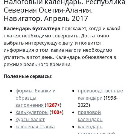
Налоговый календарь. Республика
Северная Осетия-Алания.
Навигатор. Апрель 2017
Календарь
бухгалтера
подскажет, когда и какой
платеж необходимо совершить. Достаточно
выбрать интересующую дату, и появится
информация о том, какие налоги необходимо
уплатить в этот день. Календарь обновляется в
режиме реального времени.
Полезные сервисы
:
формы, бланки и
производственные
образцы
календари
(1998-
заполнения
(
1267+
)
2023)
калькуляторы
(
100+
)
правовой
курсы валют
календарь
ключевая ставка
календарь
статистической