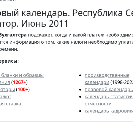
вый календарь. Республика С
тор. Июнь 2011
бухгалтера
подскажет, когда и какой платеж необходи
вится информация о том, какие налоги необходимо уплат
ремени.
ервисы
:
 бланки и образцы
производственные
ения
(
1267+
)
календари
(1998-202
ляторы
(
100+
)
правовой календар
валют
календарь статисти
ая ставка
отчетности
календарь кадровик