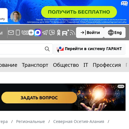
м
Войти
Eng
Перейти в систему ГАРАНТ
ование
Транспорт
Общество
IT
Профессия
П
тера
Региональные
Северная Осетия-Алания