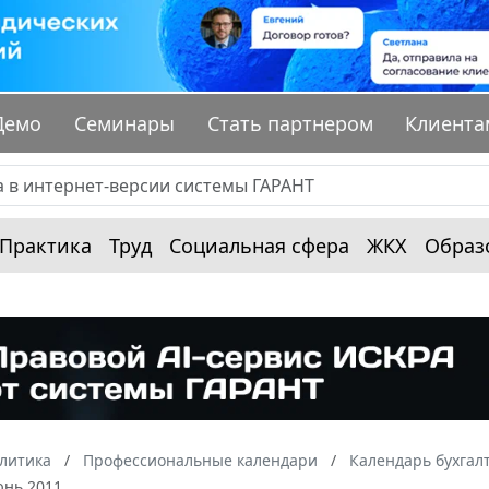
Демо
Семинары
Стать партнером
Клиента
Практика
Труд
Социальная сфера
ЖКХ
Образ
алитика
Профессиональные календари
Календарь бухгал
юнь 2011