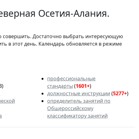
еверная Осетия-Алания.
мо совершить. Достаточно выбрать интересующую
ить в этот день. Календарь обновляется в режиме
профессиональные
3)
стандарты
(
1601+
)
ь
должностные инструкции
(
5277+
)
ческой
определитель занятий по
Общероссийскому
а
классификатору занятий