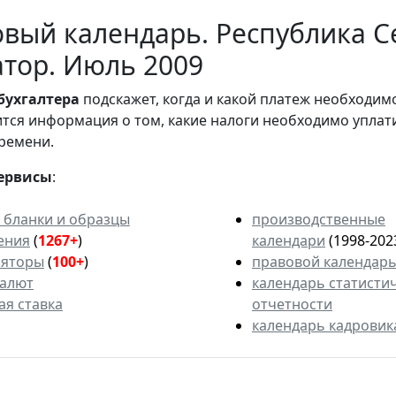
вый календарь. Республика С
тор. Июль 2009
бухгалтера
подскажет, когда и какой платеж необходи
вится информация о том, какие налоги необходимо уплат
ремени.
ервисы
:
 бланки и образцы
производственные
ения
(
1267+
)
календари
(1998-202
ляторы
(
100+
)
правовой календар
валют
календарь статисти
ая ставка
отчетности
календарь кадровик