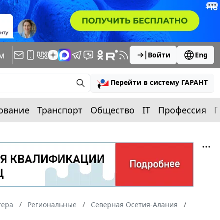
м
Войти
Eng
Перейти в систему ГАРАНТ
ование
Транспорт
Общество
IT
Профессия
П
тера
Региональные
Северная Осетия-Алания