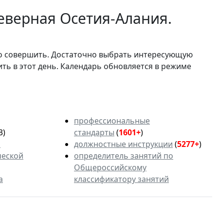
еверная Осетия-Алания.
мо совершить. Достаточно выбрать интересующую
ить в этот день. Календарь обновляется в режиме
профессиональные
3)
стандарты
(
1601+
)
ь
должностные инструкции
(
5277+
)
ческой
определитель занятий по
Общероссийскому
а
классификатору занятий