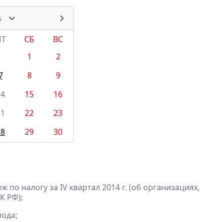
4
ПТ
СБ
ВС
1
2
7
8
9
14
15
16
21
22
23
28
29
30
по налогу за IV квартал 2014 г. (об организациях,
К РФ);
ода;