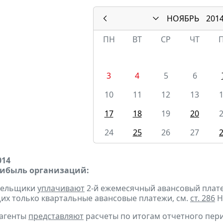
НОЯБРЬ
201
ПН
ВТ
СР
ЧТ
3
4
5
6
10
11
12
13
17
18
19
20
24
25
26
27
014
рибыль организаций:
ательщики
уплачивают
2-й ежемесячный авансовый платеж 
х только квартальные авансовые платежи, см.
ст. 286
Н
 агенты
представляют
расчеты по итогам отчетного пери