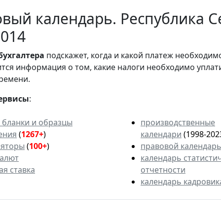
вый календарь. Республика С
2014
бухгалтера
подскажет, когда и какой платеж необходи
вится информация о том, какие налоги необходимо уплат
ремени.
ервисы
:
 бланки и образцы
производственные
ения
(
1267+
)
календари
(1998-202
ляторы
(
100+
)
правовой календар
валют
календарь статисти
ая ставка
отчетности
календарь кадровик