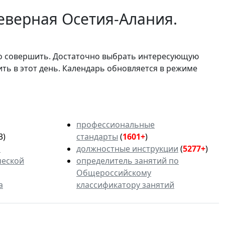
еверная Осетия-Алания.
мо совершить. Достаточно выбрать интересующую
ить в этот день. Календарь обновляется в режиме
профессиональные
3)
стандарты
(
1601+
)
ь
должностные инструкции
(
5277+
)
ческой
определитель занятий по
Общероссийскому
а
классификатору занятий