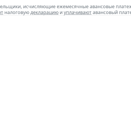
тельщики, исчисляющие ежемесячные авансовые платеж
ют
налоговую
декларацию
и
уплачивают
авансовый платеж