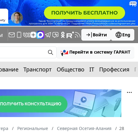
м
Войти
Eng
Перейти в систему ГАРАНТ
ование
Транспорт
Общество
IT
Профессия
П
тера
Региональные
Северная Осетия-Алания
28