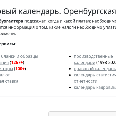
вый календарь. Оренбургская 
бухгалтера
подскажет, когда и какой платеж необходи
вится информация о том, какие налоги необходимо уплат
ремени.
ервисы
:
 бланки и образцы
производственные
ения
(
1267+
)
календари
(1998-202
ляторы
(
100+
)
правовой календар
валют
календарь статисти
ая ставка
отчетности
календарь кадровик