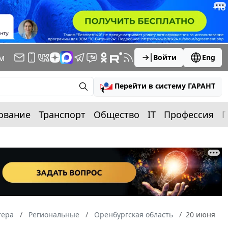
м
Войти
Eng
Перейти в систему ГАРАНТ
ование
Транспорт
Общество
IT
Профессия
П
тера
Региональные
Оренбургская область
20 июня