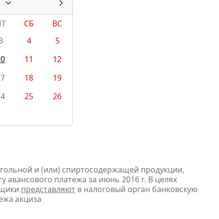
ПТ
СБ
ВС
3
4
5
10
11
12
17
18
19
24
25
26
огольной и (или) спиртосодержащей продукции,
 авансового платежа за июнь 2016 г. В целях
ьщики
представляют
в налоговый орган банковскую
ежа акциза