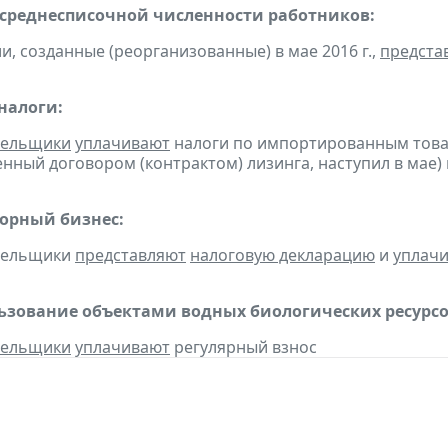
 среднесписочной численности работников:
и, созданные (реорганизованные) в мае 2016 г.,
предста
налоги:
тельщики
уплачивают
налоги по импортированным товара
нный договором (контрактом) лизинга, наступил в мае)
горный бизнес:
ательщики
представляют
налоговую декларацию
и
уплач
льзование объектами водных биологических ресурсо
тельщики
уплачивают
регулярный взнос