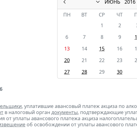
ИЮНЬ
2016
ПН
ВТ
СР
ЧТ
1
2
6
7
8
9
13
14
15
16
20
21
22
23
27
28
29
30
6
тельщики
, уплатившие авансовый платеж акциза по алк
ют
в налоговый орган
документы
, подтверждающие уплату
я от уплаты авансового платежа акциза налогоплател
извещение
об освобождении от уплаты авансового плат