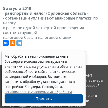
5 августа 2010
Транспортный налог (Орловская область):
- организации уплачивают авансовые платежи по
налогу
в размере одной четвертой произведения
соответствующей
налоговой базы и налоговой ставки
Мы обрабатываем локальные данные
браузера и используем инструменты
аналитики в целях улучшения и обеспечения
работоспособности сайта, статистических
© ООО "НПП "ГАРАНТ-СЕРВИС", 2026. Система ГАРАНТ
исследований и обзоров. Вы можете
выпускается с 1990 года. Компания "Гарант" и ее партнеры
запретить обработку указанных данных в
являются участниками Российской ассоциации правовой
настройках браузера. Пожалуйста,
информации ГАРАНТ.
ознакомьтесь с условиями их обработки
.
Портал ГАРАНТ.РУ зарегистрирован в качестве сетевого
Принять
издания Федеральной службой по надзору в сфере
связи,информационных технологий и массовых