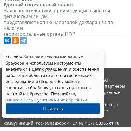
Единый социальный налог:
Налогоплательщики, производящие выплаты
физическим лицам,
представляют копию налоговой декларации по
налогу в
территориальные органы ПФР
Мы обрабатываем локальные данные
браузера и используем инструменты
аналитики в целях улучшения и обеспечения
работоспособности сайта, статистических
© ООО "НПП "ГАРАНТ-СЕРВИС", 2026. Система ГАРАНТ
исследований и обзоров. Вы можете
выпускается с 1990 года. Компания "Гарант" и ее партнеры
запретить обработку указанных данных в
являются участниками Российской ассоциации правовой
настройках браузера. Пожалуйста,
информации ГАРАНТ.
ознакомьтесь с условиями их обработки
.
Портал ГАРАНТ.РУ зарегистрирован в качестве сетевого
Принять
издания Федеральной службой по надзору в сфере
связи,информационных технологий и массовых
коммуникаций (Роскомнадзором), Эл № ФС77-58365 от 18
июня 2014 года.