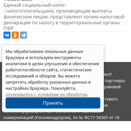
Единый социальный налог:
- налогоплательщики, производящие выплаты
физическим лицам, представляют копию налоговой
декларации по налогу в территориальные органы
ПФР
Мы обрабатываем локальные данные
браузера и используем инструменты
аналитики в целях улучшения и обеспечения
работоспособности сайта, статистических
© ООО "НПП "ГАРАНТ-СЕРВИС", 2026. Система ГАРАНТ
исследований и обзоров. Вы можете
выпускается с 1990 года. Компания "Гарант" и ее партнеры
запретить обработку указанных данных в
являются участниками Российской ассоциации правовой
настройках браузера. Пожалуйста,
информации ГАРАНТ.
ознакомьтесь с условиями их обработки
.
Портал ГАРАНТ.РУ зарегистрирован в качестве сетевого
Принять
издания Федеральной службой по надзору в сфере
связи,информационных технологий и массовых
коммуникаций (Роскомнадзором), Эл № ФС77-58365 от 18
июня 2014 года.