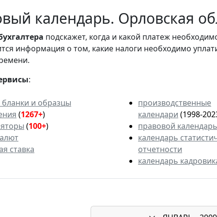
вый календарь. Орловская обл
бухгалтера
подскажет, когда и какой платеж необходи
вится информация о том, какие налоги необходимо уплат
ремени.
ервисы
:
 бланки и образцы
производственные
ения
(
1267+
)
календари
(1998-202
ляторы
(
100+
)
правовой календар
валют
календарь статисти
ая ставка
отчетности
календарь кадровик