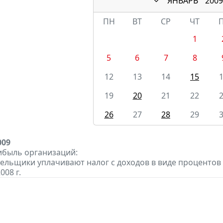
ЯНВАРЬ
2009
ПН
ВТ
СР
ЧТ
1
5
6
7
8
12
13
14
15
19
20
21
22
26
27
28
29
009
ибыль организаций:
тельщики уплачивают налог с доходов в виде проценто
008 г.