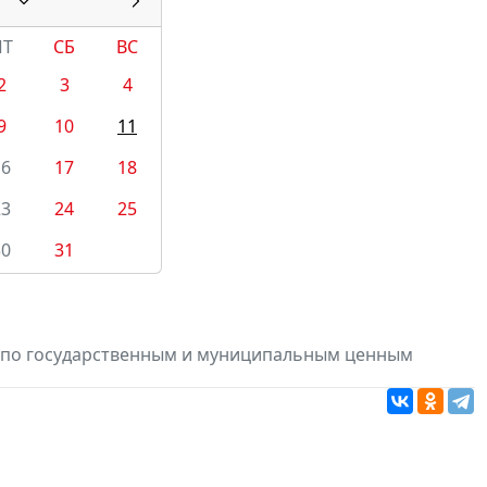
ПТ
СБ
ВС
2
3
4
9
10
11
16
17
18
23
24
25
30
31
в по государственным и муниципальным ценным