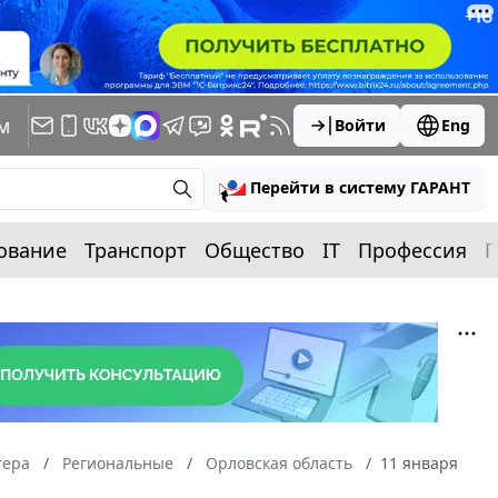
м
Войти
Eng
Перейти в систему ГАРАНТ
ование
Транспорт
Общество
IT
Профессия
П
тера
Региональные
Орловская область
11 января