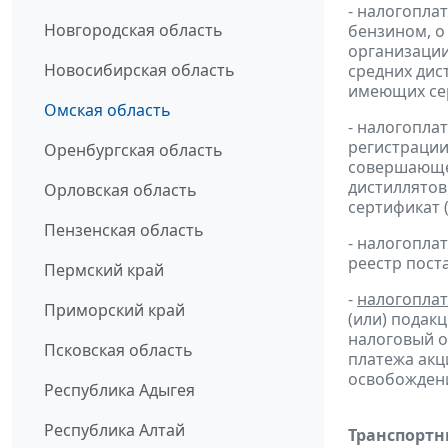
- налогопла
Новгородская область
бензином, о
организации
Новосибирская область
средних дис
имеющих сер
Омская область
- налогопла
регистрации
Оренбургская область
совершающей
дистиллятов
Орловская область
сертификат 
Пензенская область
- налогопл
реестр пост
Пермский край
-
налогопла
Приморский край
(или) подак
налоговый 
Псковская область
платежа ак
освобождени
Республика Адыгея
Республика Алтай
Транспортн