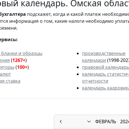
вый календарь. Омская област
бухгалтера
подскажет, когда и какой платеж необходи
вится информация о том, какие налоги необходимо уплат
ремени.
ервисы
:
 бланки и образцы
производственные
ения
(
1267+
)
календари
(1998-202
ляторы
(
100+
)
правовой календар
валют
календарь статисти
ая ставка
отчетности
календарь кадровик
ФЕВРАЛЬ
202