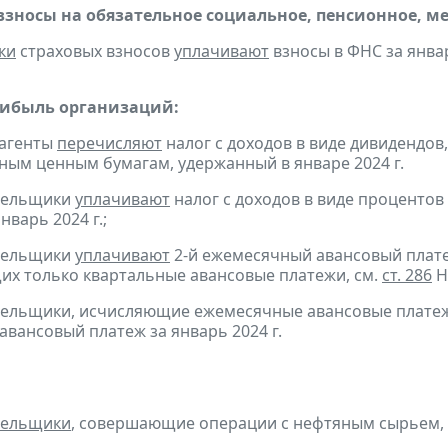
взносы на обязательное социальное, пенсионное, м
ки
страховых взносов
уплачивают
взносы в ФНС за январ
рибыль организаций:
 агенты
перечисляют
налог с доходов в виде дивидендов
ым ценным бумагам, удержанный в январе 2024 г.
ательщики
уплачивают
налог с доходов в виде проценто
нварь 2024 г.;
ательщики
уплачивают
2-й ежемесячный авансовый платеж 
х только квартальные авансовые платежи, см.
ст. 286
Н
тельщики, исчисляющие ежемесячные авансовые платеж
авансовый платеж за январь 2024 г.
тельщики
, совершающие операции с нефтяным сырьем,