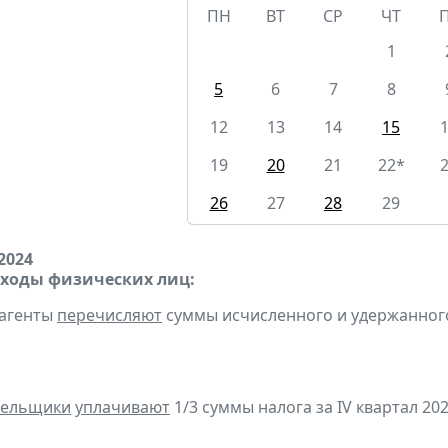
ПН
ВТ
СР
ЧТ
1
5
6
7
8
12
13
14
15
19
20
21
22*
26
27
28
29
2024
оходы физических лиц:
 агенты
перечисляют
суммы исчисленного и удержанного н
тельщики
уплачивают
1/3 суммы налога за IV квартал 202