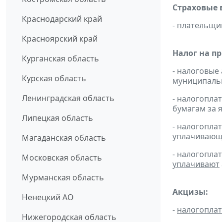
Страховые 
Краснодарский край
-
плательщи
Красноярский край
Налог на п
Курганская область
- налоговые
Курская область
муниципальн
Ленинградская область
- налогопл
бумагам за я
Липецкая область
- налогопл
уплачивающи
Магаданская область
- налогопла
Московская область
уплачивают
Мурманская область
Акцизы:
Ненецкий АО
-
налогопла
Нижегородская область