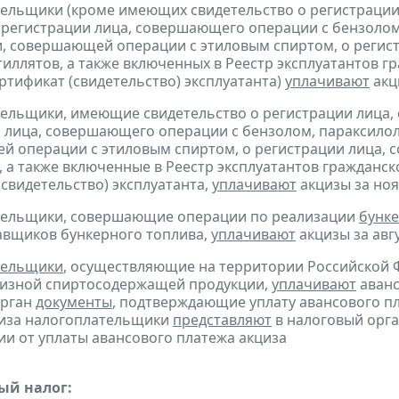
тельщики (кроме имеющих свидетельство о регистраци
 регистрации лица, совершающего операции с бензолом
, совершающей операции с этиловым спиртом, о регис
тиллятов, а также включенных в Реестр эксплуатантов 
тификат (свидетельство) эксплуатанта)
уплачивают
акци
тельщики, имеющие свидетельство о регистрации лица
 лица, совершающего операции с бензолом, параксилол
 операции с этиловым спиртом, о регистрации лица, 
, а также включенные в Реестр эксплуатантов граждан
(свидетельство) эксплуатанта,
уплачивают
акцизы за нояб
ательщики, совершающие операции по реализации
бунке
авщиков бункерного топлива,
уплачивают
акцизы за авгус
тельщики
, осуществляющие на территории Российской 
цизной спиртосодержащей продукции,
уплачивают
аванс
орган
документы
, подтверждающие уплату авансового пл
циза налогоплательщики
представляют
в налоговый орга
и от уплаты авансового платежа акциза
ый налог: