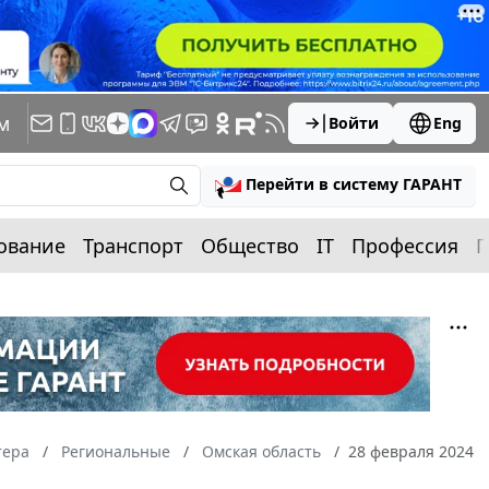
м
Войти
Eng
Перейти в систему ГАРАНТ
ование
Транспорт
Общество
IT
Профессия
П
тера
Региональные
Омская область
28 февраля 2024