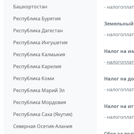
Башкортостан
- налогопла
Республика Бурятия
Земельный 
Республика Дагестан
- налогопла
Республика Ингушетия
Налог на и
Республика Калмыкия
-
налогопла
Республика Карелия
Республика Коми
Налог на д
- налогопл
Республика Марий Эл
Республика Мордовия
Налог на и
Республика Саха (Якутия)
- налогопл
Северная Осетия-Алания
Сбор за по