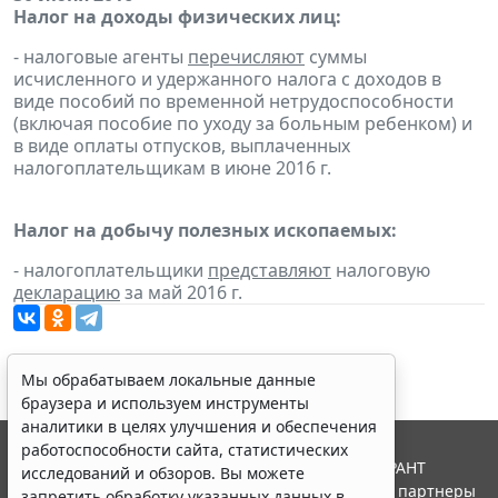
Налог на доходы физических лиц:
- налоговые агенты
перечисляют
суммы
исчисленного и удержанного налога с доходов в
виде пособий по временной нетрудоспособности
(включая пособие по уходу за больным ребенком) и
в виде оплаты отпусков, выплаченных
налогоплательщикам в июне 2016 г.
Налог на добычу полезных ископаемых:
- налогоплательщики
представляют
налоговую
декларацию
за май 2016 г.
Мы обрабатываем локальные данные
браузера и используем инструменты
аналитики в целях улучшения и обеспечения
работоспособности сайта, статистических
© ООО "НПП "ГАРАНТ-СЕРВИС", 2026. Система ГАРАНТ
исследований и обзоров. Вы можете
выпускается с 1990 года. Компания "Гарант" и ее партнеры
запретить обработку указанных данных в