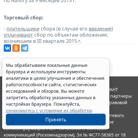
по налогу за 9 месяцев 2015 г.
Торговый сбор:
-
плательщики
сбора (в случае его
введения
)
уплачивают
сбор по объектам обложения,
возникшим в III квартале 2015 г.
Мы обрабатываем локальные данные
браузера и используем инструменты
аналитики в целях улучшения и обеспечения
работоспособности сайта, статистических
© ООО "НПП "ГАРАНТ-СЕРВИС", 2026. Система ГАРАНТ
исследований и обзоров. Вы можете
выпускается с 1990 года. Компания "Гарант" и ее партнеры
запретить обработку указанных данных в
являются участниками Российской ассоциации правовой
настройках браузера. Пожалуйста,
информации ГАРАНТ.
ознакомьтесь с условиями их обработки
.
Портал ГАРАНТ.РУ зарегистрирован в качестве сетевого
Принять
издания Федеральной службой по надзору в сфере
связи,информационных технологий и массовых
коммуникаций (Роскомнадзором), Эл № ФС77-58365 от 18