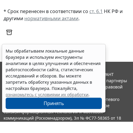
* Срок перенесен в соответствии со
ст. 6.1
НК РФ и
другими
нормативными актами
.
Мы обрабатываем локальные данные
браузера и используем инструменты
аналитики в целях улучшения и обеспечения
работоспособности сайта, статистических
© ООО "НПП "ГАРАНТ-СЕРВИС", 2026. Система ГАРАНТ
исследований и обзоров. Вы можете
выпускается с 1990 года. Компания "Гарант" и ее партнеры
запретить обработку указанных данных в
являются участниками Российской ассоциации правовой
настройках браузера. Пожалуйста,
информации ГАРАНТ.
ознакомьтесь с условиями их обработки
.
Портал ГАРАНТ.РУ зарегистрирован в качестве сетевого
Принять
издания Федеральной службой по надзору в сфере
связи,информационных технологий и массовых
коммуникаций (Роскомнадзором), Эл № ФС77-58365 от 18
июня 2014 года.