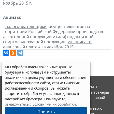
ноябрь 2015 г.
Акцизы:
-
налогоплательщики
, осуществляющие на
территории Российской Федерации производство
алкогольной продукции и (или) подакцизной
спиртосодержащей продукции,
уплачивают
авансовый платеж за декабрь 2015 г.
Мы обрабатываем локальные данные
браузера и используем инструменты
аналитики в целях улучшения и обеспечения
работоспособности сайта, статистических
© ООО "НПП "ГАРАНТ-СЕРВИС", 2026. Система ГАРАНТ
исследований и обзоров. Вы можете
выпускается с 1990 года. Компания "Гарант" и ее партнеры
запретить обработку указанных данных в
являются участниками Российской ассоциации правовой
настройках браузера. Пожалуйста,
информации ГАРАНТ.
ознакомьтесь с условиями их обработки
.
Портал ГАРАНТ.РУ зарегистрирован в качестве сетевого
Принять
издания Федеральной службой по надзору в сфере