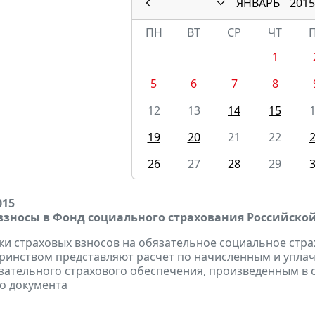
ЯНВАРЬ
2015
ПН
ВТ
СР
ЧТ
1
5
6
7
8
12
13
14
15
19
20
21
22
26
27
28
29
015
взносы в Фонд социального страхования Российско
ки
страховых взносов на обязательное социальное стра
еринством
представляют
расчет
по начисленным и уплач
зательного страхового обеспечения, произведенным в сч
о документа