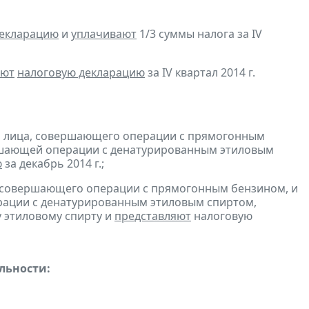
декларацию
и
уплачивают
1/3 суммы налога за IV
яют
налоговую декларацию
за IV квартал 2014 г.
и лица, совершающего операции с прямогонным
ершающей операции с денатурированным этиловым
ю
за декабрь 2014 г.;
, совершающего операции с прямогонным бензином, и
ерации с денатурированным этиловым спиртом,
 этиловому спирту и
представляют
налоговую
льности: