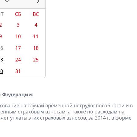
ПТ
СБ
ВС
2
3
4
9
10
11
16
17
18
23
24
25
30
31
й Федерации:
хование на случай временной нетрудоспособности и в
енным страховым взносам, а также по расходам на
ет уплаты этих страховых взносов, за 2014 г. в форме