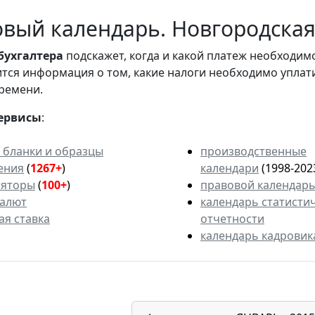
вый календарь. Новгородская 
бухгалтера
подскажет, когда и какой платеж необходи
вится информация о том, какие налоги необходимо уплат
ремени.
ервисы
:
 бланки и образцы
производственные
ения
(
1267+
)
календари
(1998-202
ляторы
(
100+
)
правовой календар
валют
календарь статисти
ая ставка
отчетности
календарь кадровик