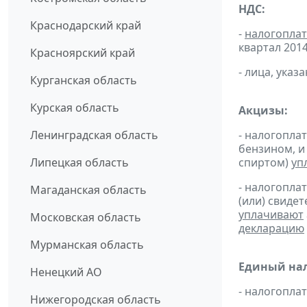
НДС:
Краснодарский край
-
налогопла
квартал 2014 
Красноярский край
- лица, указ
Курганская область
Курская область
Акцизы:
Ленинградская область
- налогопла
бензином, и
Липецкая область
спиртом)
уп
- налогопла
Магаданская область
(или) свиде
уплачивают
Московская область
декларацию
Мурманская область
Единый нал
Ненецкий АО
- налогопл
Нижегородская область