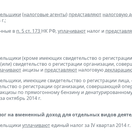
тельщики
(
налоговые агенты
)
представляют
налоговую 
г.;
анные в
п. 5 ст. 173
НК РФ,
уплачивают
налог и
представл
тельщики (кроме имеющих свидетельство о регистраци
 (или) свидетельство о регистрации организации, сов
лачивают
акцизы и
представляют
налоговую
деклараци
тельщики, имеющие свидетельство о регистрации лица
тельство о регистрации организации, совершающей оп
акцизы по прямогонному бензину и денатурированному
за октябрь 2014 г.
ог на вмененный доход для отдельных видов деяте
ательщики
уплачивают
единый налог за IV квартал 2014 г.