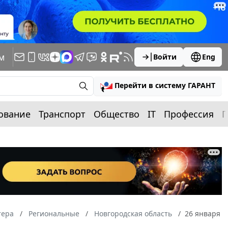
м
Войти
Eng
Перейти в систему ГАРАНТ
ование
Транспорт
Общество
IT
Профессия
П
тера
Региональные
Новгородская область
26 января