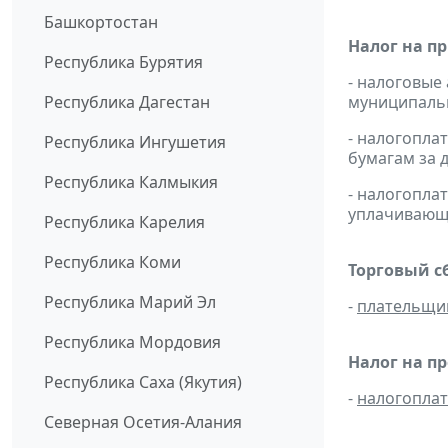
Башкортостан
Налог на п
Республика Бурятия
- налоговые
Республика Дагестан
муниципальн
- налогопл
Республика Ингушетия
бумагам за д
Республика Калмыкия
- налогопл
уплачивающи
Республика Карелия
Республика Коми
Торговый с
Республика Марий Эл
-
плательщи
Республика Мордовия
Налог на п
Республика Саха (Якутия)
-
налогопла
Северная Осетия-Алания