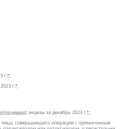
3 г.
*
;
2023 г.
*
уплачивают
акцизы за декабрь 2023 г.
*
;
и лица, совершающего операции с прямогонным
, параксилолом или ортоксилолом, о регистрации