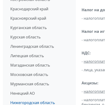
Краснодарский край
Налог на д
Красноярский край
- налогопл
Курганская область
Налог на и
Курская область
- налогопл
Ленинградская область
НДС:
Липецкая область
-
налогопла
Магаданская область
- лица, указ
Московская область
Акцизы:
Мурманская область
-
налогопла
Ненецкий АО
- налогопла
Нижегородская область
бензином, о