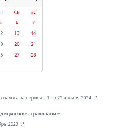
ПТ
СБ
ВС
5
6
7
12
13
14
19
20
21
26
27
28
алога за период с 1 по 22 января 2024 г.
*
едицинское страхование:
рь 2023 г.
*