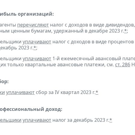
рибыль организаций:
 агенты
перечисляют
налог с доходов в виде дивидендов
ым ценным бумагам, удержанный в декабре 2023 г.
*
;
ательщики
уплачивают
налог с доходов в виде проценто
екабрь 2023 г.
*
;
ательщики
уплачивают
1-й ежемесячный авансовый платеж 
х только квартальные авансовые платежи, см.
ст. 286
Н
бор:
ки
уплачивают
сбор за IV квартал 2023 г.
*
рофессиональный доход:
тельщики
уплачивают
налог за декабрь 2023 г.
*