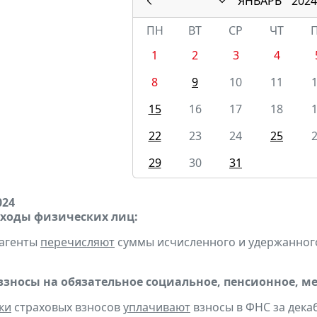
ЯНВАРЬ
2024
ПН
ВТ
СР
ЧТ
1
2
3
4
8
9
10
11
15
16
17
18
22
23
24
25
29
30
31
024
оходы физических лиц:
 агенты
перечисляют
суммы исчисленного и удержанного н
взносы на обязательное социальное, пенсионное, м
ки
страховых взносов
уплачивают
взносы в ФНС за декаб