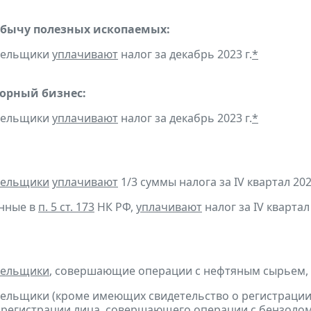
обычу полезных ископаемых:
ательщики
уплачивают
налог за декабрь 2023 г.
*
горный бизнес:
ательщики
уплачивают
налог за декабрь 2023 г.
*
тельщики
уплачивают
1/3 суммы налога за IV квартал 202
анные в
п. 5 ст. 173
НК РФ,
уплачивают
налог за IV квартал 
тельщики
, совершающие операции с нефтяным сырьем,
тельщики (кроме имеющих свидетельство о регистраци
 регистрации лица, совершающего операции с бензолом