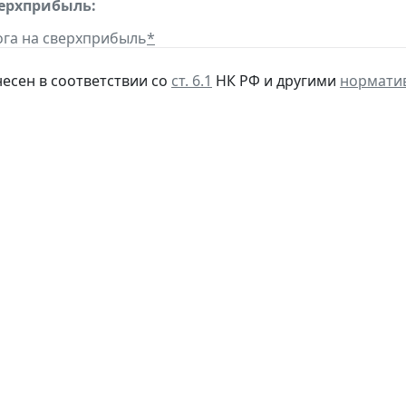
верхприбыль:
га на сверхприбыль
*
несен в соответствии со
ст. 6.1
НК РФ и другими
нормати