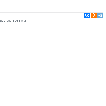
вными актами
.