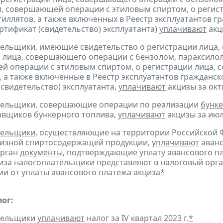
, совершающей операции с этиловым спиртом, о регис
тиллятов, а также включенных в Реестр эксплуатантов 
тификат (свидетельство) эксплуатанта)
уплачивают
акци
тельщики, имеющие свидетельство о регистрации лица
 лица, совершающего операции с бензолом, параксилол
 операции с этиловым спиртом, о регистрации лица, 
, а также включенные в Реестр эксплуатантов граждан
(свидетельство) эксплуатанта,
уплачивают
акцизы за октя
ательщики, совершающие операции по реализации
бунке
авщиков бункерного топлива,
уплачивают
акцизы за июль
тельщики
, осуществляющие на территории Российской 
цизной спиртосодержащей продукции,
уплачивают
аванс
орган
документы
, подтверждающие уплату авансового пл
циза налогоплательщики
представляют
в налоговый орга
и от уплаты авансового платежа акциза
*
ог:
ательщики
уплачивают
налог за IV квартал 2023 г.
*