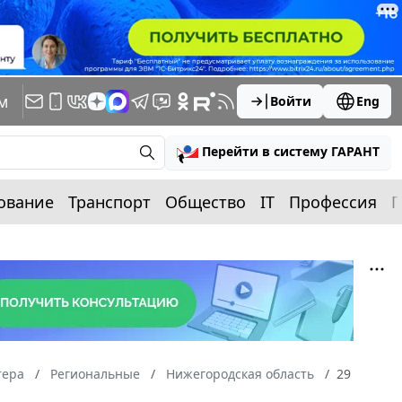
м
Войти
Eng
Перейти в систему ГАРАНТ
ование
Транспорт
Общество
IT
Профессия
П
тера
Региональные
Нижегородская область
29