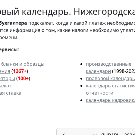
вый календарь. Нижегородская
бухгалтера
подскажет, когда и какой платеж необходи
вится информация о том, какие налоги необходимо уплат
ремени.
ервисы
:
 бланки и образцы
производственные
ения
(
1267+
)
календари
(1998-202
ляторы
(
100+
)
правовой календар
валют
календарь статисти
ая ставка
отчетности
календарь кадровик