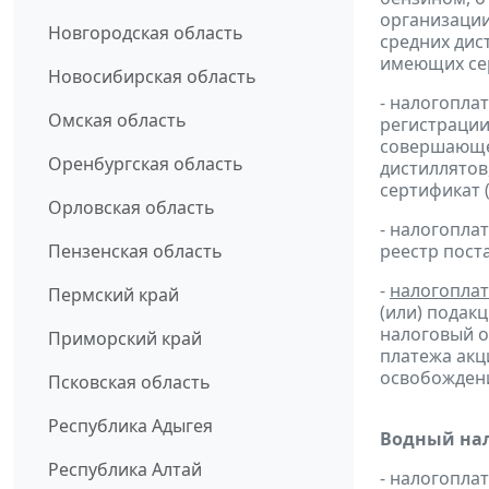
организации
Новгородская область
средних дис
имеющих сер
Новосибирская область
- налогопла
Омская область
регистрации
совершающей
Оренбургская область
дистиллятов
сертификат 
Орловская область
- налогопл
Пензенская область
реестр пост
-
налогопла
Пермский край
(или) подак
налоговый 
Приморский край
платежа ак
освобождени
Псковская область
Республика Адыгея
Водный нал
Республика Алтай
- налогопл