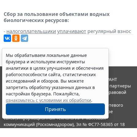
Сбор за пользование объектами водных
биологических ресурсов:
-
налогоплательщики
уплачивают
регулярный взнос
Мы обрабатываем локальные данные
браузера и используем инструменты
аналитики в целях улучшения и обеспечения
работоспособности сайта, статистических
© ООО "НПП "ГАРАНТ-СЕРВИС", 2026. Система ГАРАНТ
исследований и обзоров. Вы можете
выпускается с 1990 года. Компания "Гарант" и ее партнеры
запретить обработку указанных данных в
являются участниками Российской ассоциации правовой
настройках браузера. Пожалуйста,
информации ГАРАНТ.
ознакомьтесь с условиями их обработки
.
Портал ГАРАНТ.РУ зарегистрирован в качестве сетевого
Принять
издания Федеральной службой по надзору в сфере
связи,информационных технологий и массовых
коммуникаций (Роскомнадзором), Эл № ФС77-58365 от 18
июня 2014 года.