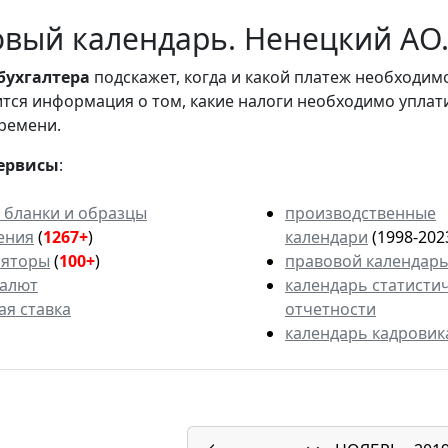
вый календарь. Ненецкий АО.
бухгалтера
подскажет, когда и какой платеж необходи
вится информация о том, какие налоги необходимо уплат
ремени.
ервисы
:
 бланки и образцы
производственные
ения
(
1267+
)
календари
(1998-202
ляторы
(
100+
)
правовой календар
валют
календарь статисти
ая ставка
отчетности
календарь кадровик