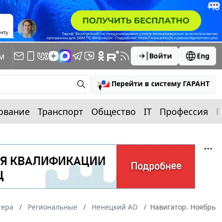
м
Войти
Eng
Перейти в систему ГАРАНТ
ование
Транспорт
Общество
IT
Профессия
П
тера
Региональные
Ненецкий АО
Навигатор. Ноябрь