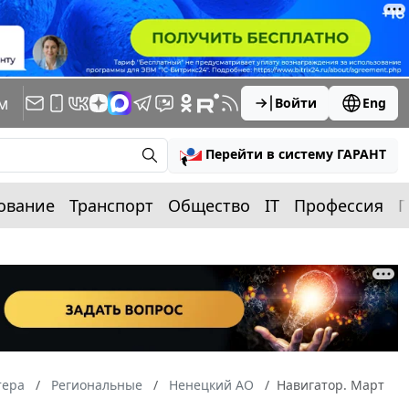
м
Войти
Eng
Перейти в систему ГАРАНТ
ование
Транспорт
Общество
IT
Профессия
П
тера
Региональные
Ненецкий АО
Навигатор. Март