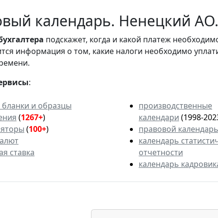
вый календарь. Ненецкий АО.
бухгалтера
подскажет, когда и какой платеж необходи
вится информация о том, какие налоги необходимо уплат
ремени.
ервисы
:
 бланки и образцы
производственные
ения
(
1267+
)
календари
(1998-202
ляторы
(
100+
)
правовой календар
валют
календарь статисти
ая ставка
отчетности
календарь кадровик