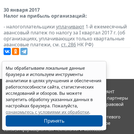
30 января 2017
Налог на прибыль организаций:
- налогоплательщики
уплачивают
1-й ежемесячный
авансовый платеж по налогу за I квартал 2017 г. (об
организациях, уплачивающих только квартальные
авансовые платежи, см.
ст. 286
НК РФ)
Мы обрабатываем локальные данные
браузера и используем инструменты
аналитики в целях улучшения и обеспечения
работоспособности сайта, статистических
© ООО "НПП "ГАРАНТ-СЕРВИС", 2026. Система ГАРАНТ
исследований и обзоров. Вы можете
выпускается с 1990 года. Компания "Гарант" и ее партнеры
запретить обработку указанных данных в
являются участниками Российской ассоциации правовой
настройках браузера. Пожалуйста,
информации ГАРАНТ.
ознакомьтесь с условиями их обработки
.
Портал ГАРАНТ.РУ зарегистрирован в качестве сетевого
Принять
издания Федеральной службой по надзору в сфере
связи,информационных технологий и массовых