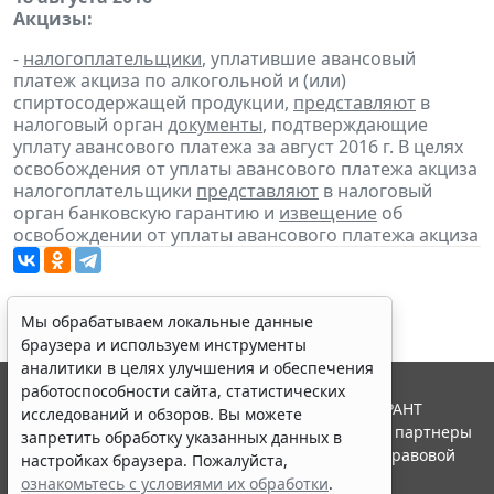
Акцизы:
-
налогоплательщики
, уплатившие авансовый
платеж акциза по алкогольной и (или)
спиртосодержащей продукции,
представляют
в
налоговый орган
документы
, подтверждающие
уплату авансового платежа за август 2016 г. В целях
освобождения от уплаты авансового платежа акциза
налогоплательщики
представляют
в налоговый
орган банковскую гарантию и
извещение
об
освобождении от уплаты авансового платежа акциза
Мы обрабатываем локальные данные
браузера и используем инструменты
аналитики в целях улучшения и обеспечения
работоспособности сайта, статистических
© ООО "НПП "ГАРАНТ-СЕРВИС", 2026. Система ГАРАНТ
исследований и обзоров. Вы можете
выпускается с 1990 года. Компания "Гарант" и ее партнеры
запретить обработку указанных данных в
являются участниками Российской ассоциации правовой
настройках браузера. Пожалуйста,
информации ГАРАНТ.
ознакомьтесь с условиями их обработки
.