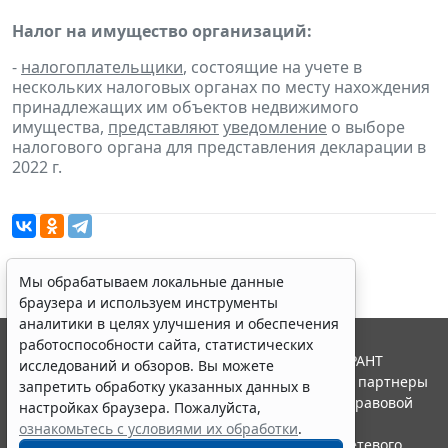
Налог на имущество организаций:
-
налогоплательщики
, состоящие на учете в
нескольких налоговых органах по месту нахождения
принадлежащих им объектов недвижимого
имущества,
представляют
уведомление
о выборе
налогового органа для представления декларации в
2022 г.
Мы обрабатываем локальные данные
браузера и используем инструменты
аналитики в целях улучшения и обеспечения
работоспособности сайта, статистических
© ООО "НПП "ГАРАНТ-СЕРВИС", 2026. Система ГАРАНТ
исследований и обзоров. Вы можете
выпускается с 1990 года. Компания "Гарант" и ее партнеры
запретить обработку указанных данных в
являются участниками Российской ассоциации правовой
настройках браузера. Пожалуйста,
информации ГАРАНТ.
ознакомьтесь с условиями их обработки
.
Портал ГАРАНТ.РУ зарегистрирован в качестве сетевого