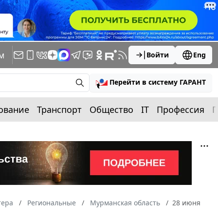
м
Войти
Eng
Перейти в систему ГАРАНТ
ование
Транспорт
Общество
IT
Профессия
П
тера
Региональные
Мурманская область
28 июня