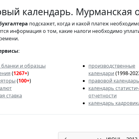
вый календарь. Мурманская об
бухгалтера
подскажет, когда и какой платеж необходи
вится информация о том, какие налоги необходимо уплат
ремени.
ервисы
:
 бланки и образцы
производственные
ения
(
1267+
)
календари
(1998-202
ляторы
(
100+
)
правовой календар
валют
календарь статисти
ая ставка
отчетности
календарь кадровик