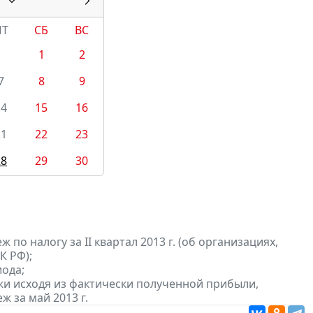
ПТ
СБ
ВС
1
2
7
8
9
14
15
16
21
22
23
28
29
30
по налогу за II квартал 2013 г. (об организациях,
К РФ);
ода;
и исходя из фактически полученной прибыли,
 за май 2013 г.