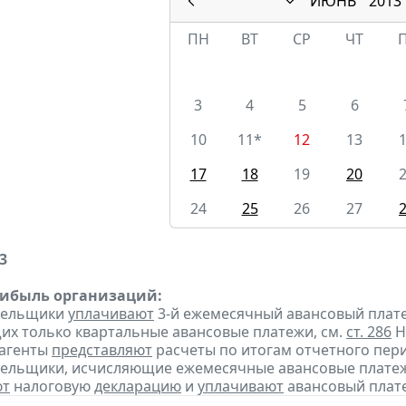
ИЮНЬ
2013
ПН
ВТ
СР
ЧТ
3
4
5
6
10
11*
12
13
17
18
19
20
24
25
26
27
3
рибыль организаций:
ательщики
уплачивают
3-й ежемесячный авансовый платеж 
х только квартальные авансовые платежи, см.
ст. 286
Н
 агенты
представляют
расчеты по итогам отчетного пери
тельщики, исчисляющие ежемесячные авансовые платеж
ют
налоговую
декларацию
и
уплачивают
авансовый платеж