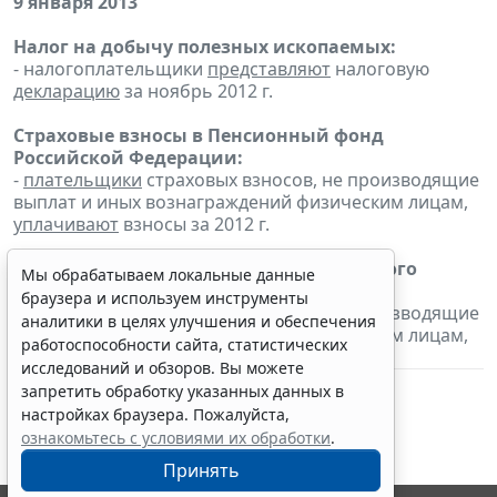
9 января 2013
Налог на добычу полезных ископаемых:
- налогоплательщики
представляют
налоговую
декларацию
за ноябрь 2012 г.
Страховые взносы в Пенсионный фонд
Российской Федерации:
-
плательщики
страховых взносов, не производящие
выплат и иных вознаграждений физическим лицам,
уплачивают
взносы за 2012 г.
Страховые взносы в фонды медицинского
Мы обрабатываем локальные данные
страхования:
браузера и используем инструменты
-
плательщики
страховых взносов, не производящие
аналитики в целях улучшения и обеспечения
выплат и иных вознаграждений физическим лицам,
работоспособности сайта, статистических
уплачивают
взносы за 2012 г.
исследований и обзоров. Вы можете
запретить обработку указанных данных в
настройках браузера. Пожалуйста,
ознакомьтесь с условиями их обработки
.
Принять