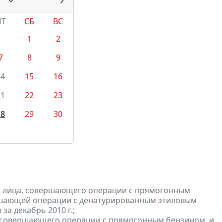
ПТ
СБ
ВС
1
2
7
8
9
14
15
16
21
22
23
28
29
30
и лица, совершающего операции с прямогонным
ершающей операции с денатурированным этиловым
а декабрь 2010 г.;
, совершающего операции с прямогонным бензином, и