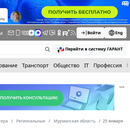
м
Войти
Eng
Перейти в систему ГАРАНТ
ование
Транспорт
Общество
IT
Профессия
П
тера
Региональные
Мурманская область
25 января