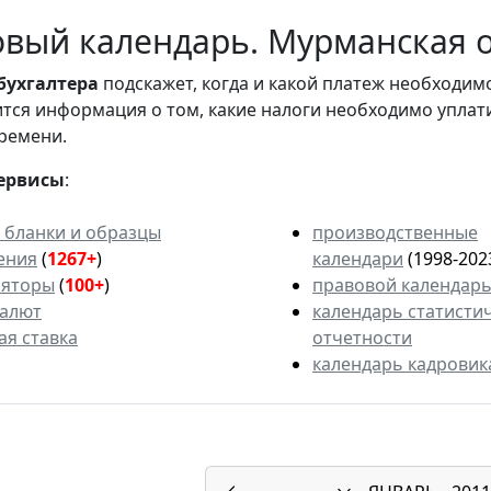
вый календарь. Мурманская об
бухгалтера
подскажет, когда и какой платеж необходи
вится информация о том, какие налоги необходимо уплат
ремени.
ервисы
:
 бланки и образцы
производственные
ения
(
1267+
)
календари
(1998-202
ляторы
(
100+
)
правовой календар
валют
календарь статисти
ая ставка
отчетности
календарь кадровик