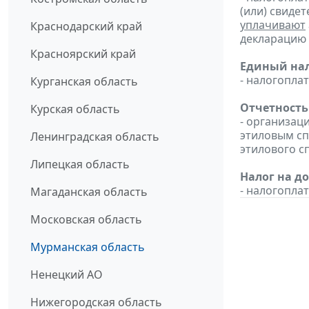
(или) свиде
уплачивают
Краснодарский край
декларацию з
Красноярский край
Единый нал
- налогопл
Курганская область
Отчетность
Курская область
- организац
этиловым с
Ленинградская область
этилового с
Липецкая область
Налог на д
- налогопл
Магаданская область
Московская область
Мурманская область
Ненецкий АО
Нижегородская область