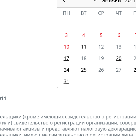
ЯНВАРЬ
2011
ПН
ВТ
СР
ЧТ
3
4
5
6
10
11
12
13
17
18
19
20
24
25
26
27
31
011
тельщики (кроме имеющих свидетельство о регистраци
 (или) свидетельство о регистрации организации, сов
лачивают
акцизы и
представляют
налоговую декларацию з
тельщики, имеющие свидетельство о регистрации лица